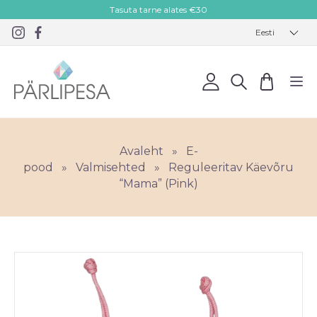
Tasuta tarne alates €30
Eesti
Avaleht
»
E-
pood
»
Valmisehted
»
Reguleeritav Käevõru
“Mama” (Pink)