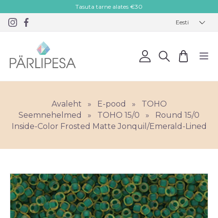
Tasuta tarne alates €30
Eesti
Avaleht
»
E-pood
»
TOHO
Seemnehelmed
»
TOHO 15/0
»
Round 15/0
Inside-Color Frosted Matte Jonquil/Emerald-Lined