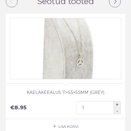
Seotud tooted
KAELAKEEALUS 11×5.5×5.5MM (GREY)
€
8.95
LISA KORVI