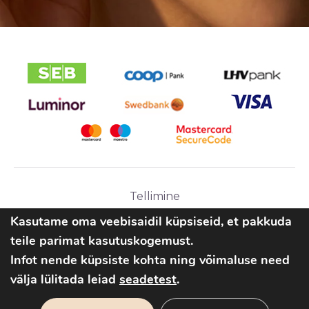
Tellimine
Ostutingimused
Kasutame oma veebisaidil küpsiseid, et pakkuda
teile parimat kasutuskogemust.
Infot nende küpsiste kohta ning võimaluse need
välja lülitada leiad
seadetest
.
2026 © Parlipesa OÜ