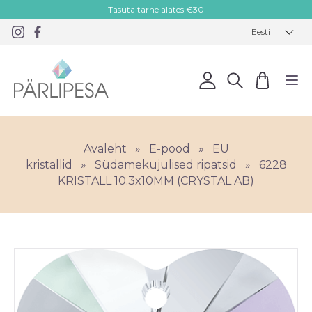
Tasuta tarne alates €30
Eesti
Avaleht
»
E-pood
»
EU
kristallid
»
Südamekujulised ripatsid
»
6228
KRISTALL 10.3x10MM (CRYSTAL AB)