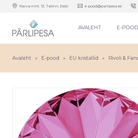
Narva mnt. 13, Tallinn, Eesti
e-pood@parlipesa.ee
AVALEHT
E-POO
Avaleht
»
E-pood
»
EU kristallid
»
Rivoli & Fan