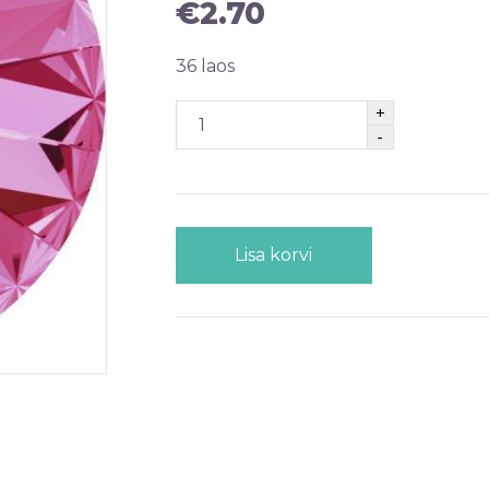
€
2.70
36 laos
Lisa korvi