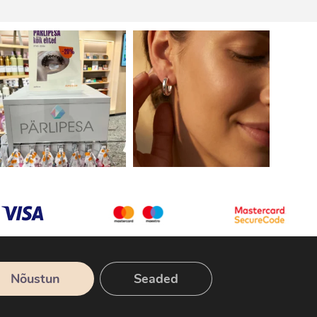
Nõustun
Seaded
Tellimine
Ostutingimused