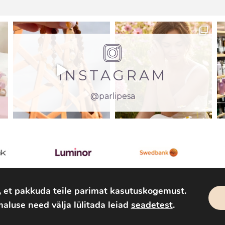
INSTAGRAM
@parlipesa
, et pakkuda teile parimat kasutuskogemust.
aluse need välja lülitada leiad
seadetest
.