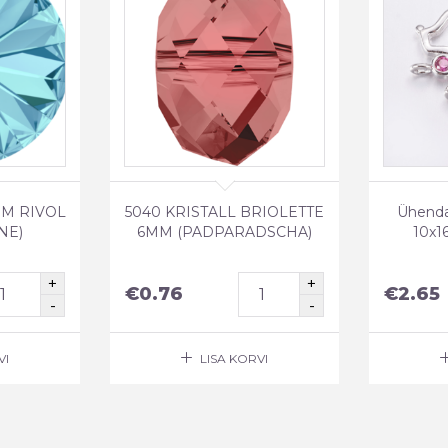
MM RIVOL
5040 KRISTALL BRIOLETTE
Ühenda
NE)
6MM (PADPARADSCHA)
10x16
€
0.76
€
2.65
VI
LISA KORVI