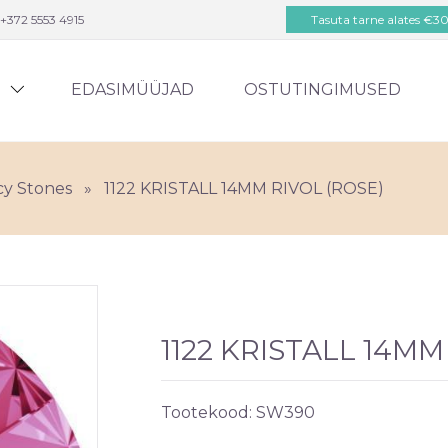
+372 5553 4915
Tasuta tarne alates €3
D
EDASIMÜÜJAD
OSTUTINGIMUSED
cy Stones
»
1122 KRISTALL 14MM RIVOL (ROSE)
1122 KRISTALL 14MM
Tootekood:
SW390