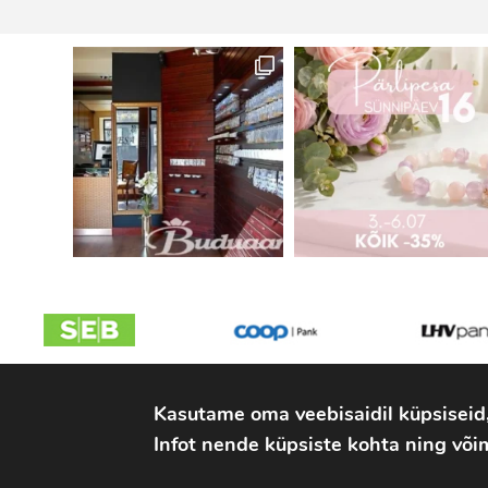
Kasutame oma veebisaidil küpsiseid
2026 © Parlipesa OÜ
Infot nende küpsiste kohta ning võim