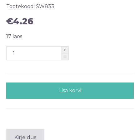
Tootekood:
SW833
€
4.26
17 laos
Lisa korvi
Kirjeldus