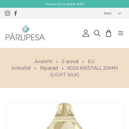
Tasuta tarne alates €30
Eesti
Avaleht
»
E-pood
»
EU
kristallid
»
Ripatsid
»
6026 KRISTALL 20MM
(LIGHT SILK)