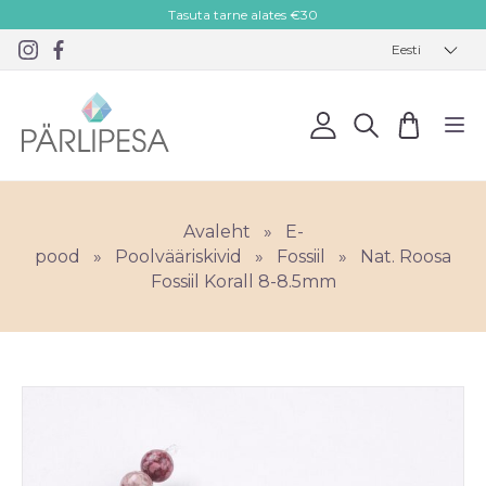
Tasuta tarne alates €30
Eesti
Avaleht
»
E-
pood
»
Poolvääriskivid
»
Fossiil
»
Nat. Roosa
Fossiil Korall 8-8.5mm