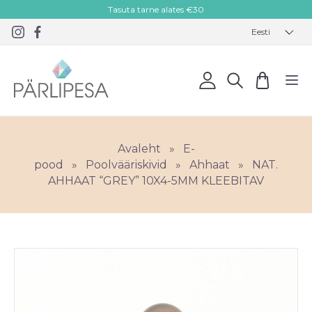
Tasuta tarne alates €30
Eesti
Avaleht
»
E-
pood
»
Poolvääriskivid
»
Ahhaat
»
NAT.
AHHAAT “GREY” 10X4-5MM KLEEBITAV