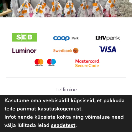
Tellimine
Ostutingimused
Kasutame oma veebisaidil küpsiseid, et pakkuda
teile parimat kasutuskogemust.
Infot nende küpsiste kohta ning võimaluse need
välja lülitada leiad
seadetest
.