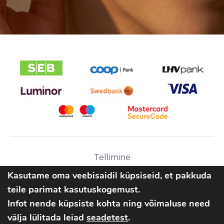
Tellimine
Ostutingimused
Kasutame oma veebisaidil küpsiseid, et pakkuda
teile parimat kasutuskogemust.
Infot nende küpsiste kohta ning võimaluse need
välja lülitada leiad
seadetest
.