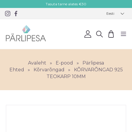
Tasuta tarne alates €30
Eesti
Avaleht
»
E-pood
»
Pärlipesa
Ehted
»
Kõrvarõngad
»
KÕRVARÕNGAD 925
TEOKARP 10MM