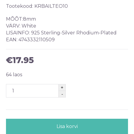
Tootekood:
KRBAILTEO10
MÕÕT:8
mm
VÄRV: White
LISAINFO: 925 Sterling-Silver Rhodium-Plated
EAN: 4743332110509
€
17.95
64 laos
Lisa korvi