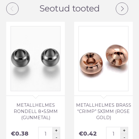
Seotud tooted
METALLHELMES
METALLHELMES BRASS
RONDELL 8×5.5MM
“CRIMP” 5X3MM (ROSE
(GUNMETAL)
GOLD)
€
0.38
€
0.42