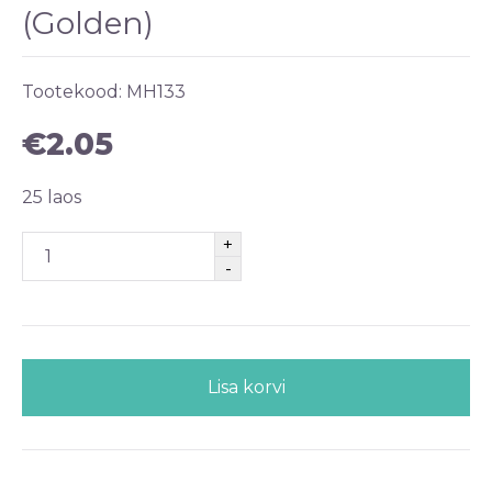
(Golden)
Tootekood:
MH133
€
2.05
25 laos
Lisa korvi