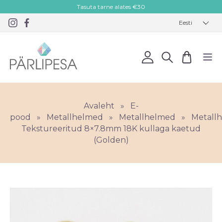
Tasuta tarne alates €30
Eesti
Avaleht
»
E-
pood
»
Metallhelmed
»
Metallhelmed
»
Metall
Tekstureeritud 8×7.8mm 18K kullaga kaetud
(Golden)