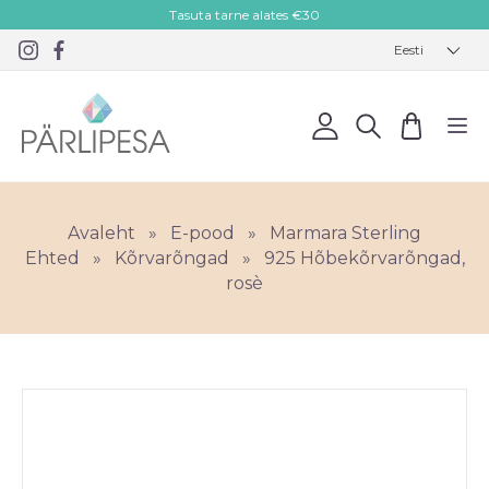
Tasuta tarne alates €30
Eesti
Avaleht
»
E-pood
»
Marmara Sterling
Ehted
»
Kõrvarõngad
»
925 Hõbekõrvarõngad,
rosè