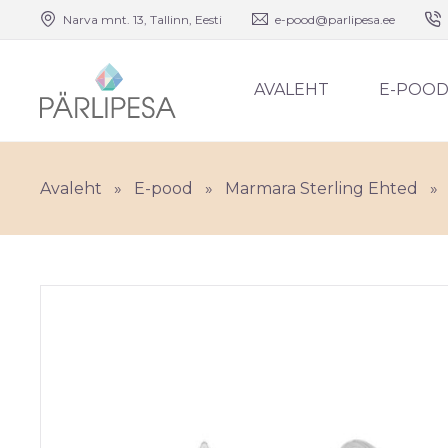
Narva mnt. 13, Tallinn, Eesti
e-pood@parlipesa.ee
AVALEHT
E-POO
Avaleht
»
E-pood
»
Marmara Sterling Ehted
»