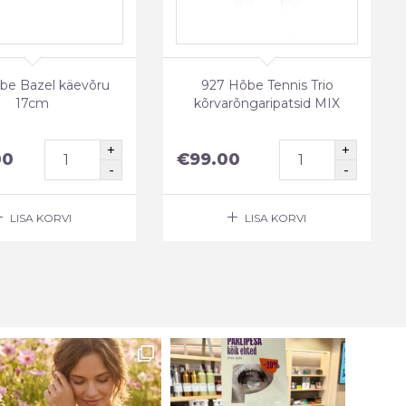
be Bazel käevõru
927 Hõbe Tennis Trio
17cm
kõrvarõngaripatsid MIX
00
€
99.00
LISA KORVI
LISA KORVI