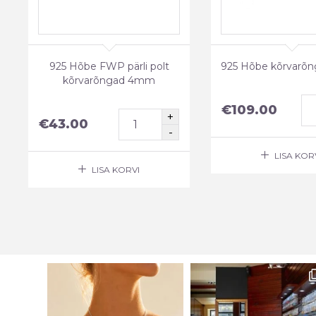
925 Hõbe FWP pärli polt
925 Hõbe kõrvarõ
kõrvarõngad 4mm
€
109.00
€
43.00
LISA KOR
LISA KORVI