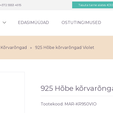
+372 5553 4915
Tasuta tarne alates €3
D
EDASIMÜÜJAD
OSTUTINGIMUSED
Kõrvarõngad
»
925 Hõbe kõrvarõngad Violet
925 Hõbe kõrvarõnga
Tootekood:
MAR-KR950VIO