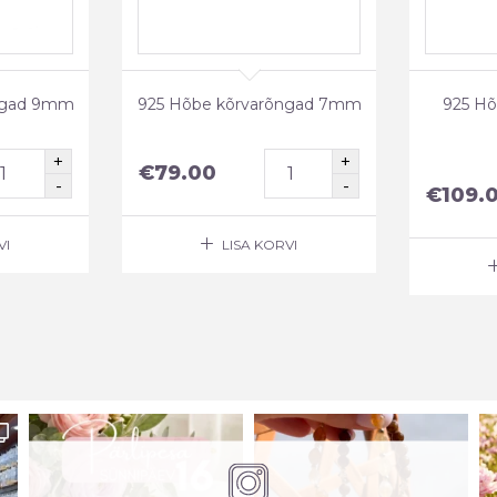
ngad 9mm
925 Hõbe kõrvarõngad 7mm
925 Hõ
€
79.00
€
109.
VI
LISA KORVI