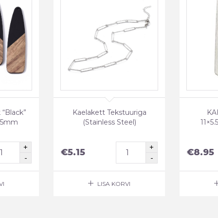
k “Black”
Kaelakett Tekstuuriga
KA
3.5mm
(Stainless Steel)
11×5
€
5.15
€
8.95
VI
LISA KORVI