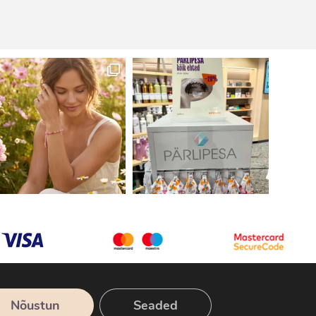
Nõustun
Seaded
Tellimine
Ostutingimused