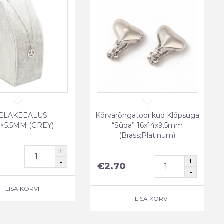
ELAKEEALUS
Kõrvarõngatoorikud Klõpsuga
.5×5.5MM (GREY)
“Süda” 16x14x9.5mm
(Brass;Platinum)
€
2.70
LISA KORVI
LISA KORVI