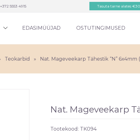
+372 5553 4915
Tasuta tarne alates €3
D
EDASIMÜÜJAD
OSTUTINGIMUSED
»
Teokarbid
»
Nat. Mageveekarp Tähestik “N” 6x4mm 
Nat. Mageveekarp T
Tootekood:
TK094