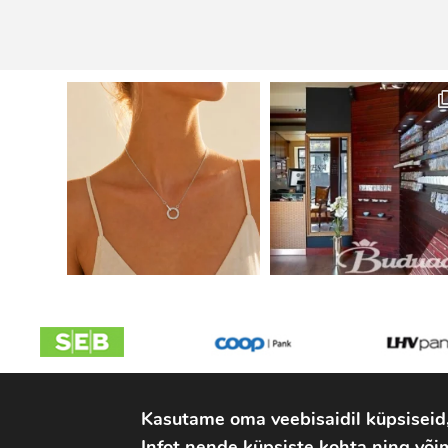
Kasutame oma veebisaidil küpsiseid
2026 © Parlipesa OÜ
Infot nende küpsiste kohta ning võim