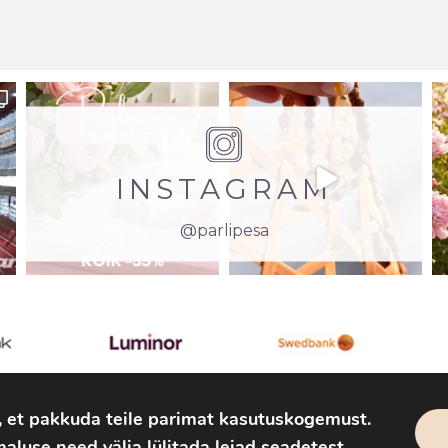
INSTAGRAM
@parlipesa
, et pakkuda teile parimat kasutuskogemust.
aluse need välja lülitada leiad
seadetest
.