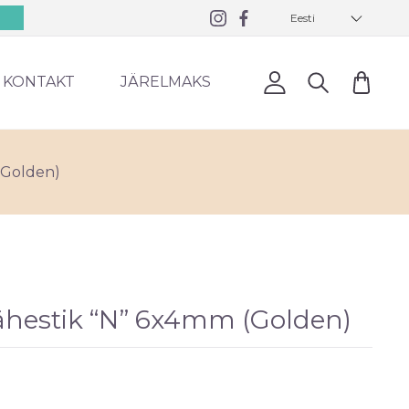
Eesti
0
KONTAKT
JÄRELMAKS
(Golden)
ähestik “N” 6x4mm (Golden)