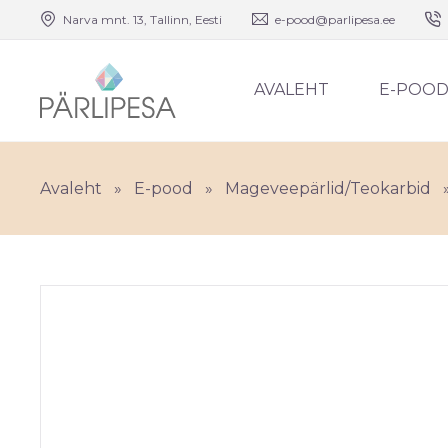
Narva mnt. 13, Tallinn, Eesti
e-pood@parlipesa.ee
AVALEHT
E-POO
Avaleht
»
E-pood
»
Mageveepärlid/Teokarbid