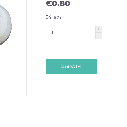
€
0.80
34 laos
Lisa korvi