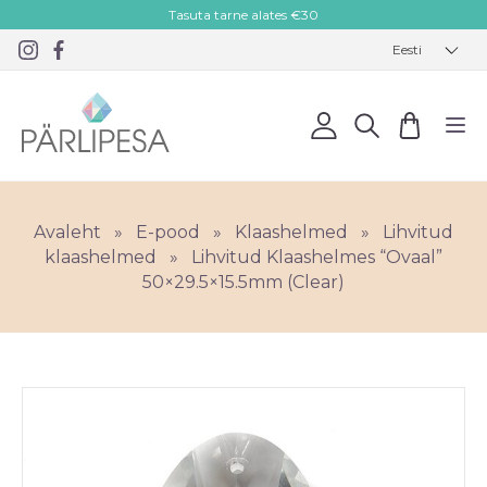
Tasuta tarne alates €30
Eesti
Avaleht
»
E-pood
»
Klaashelmed
»
Lihvitud
klaashelmed
»
Lihvitud Klaashelmes “Ovaal”
50×29.5×15.5mm (Clear)