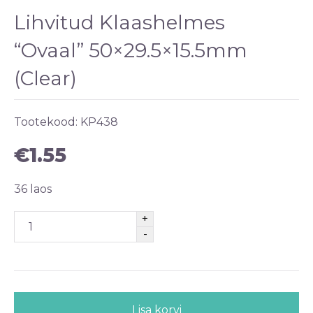
Lihvitud Klaashelmes
“Ovaal” 50×29.5×15.5mm
(Clear)
Tootekood:
KP438
€
1.55
36 laos
Lisa korvi