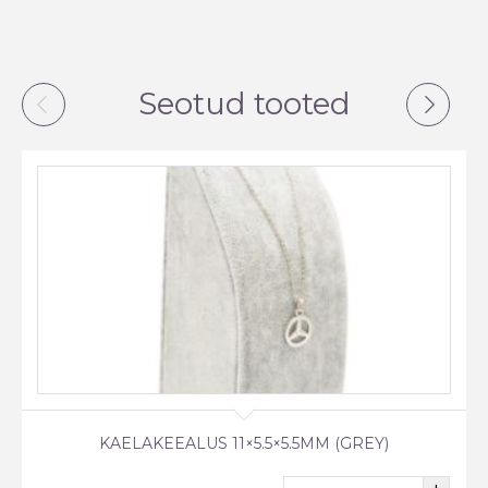
Seotud tooted
KAELAKEEALUS 11×5.5×5.5MM (GREY)