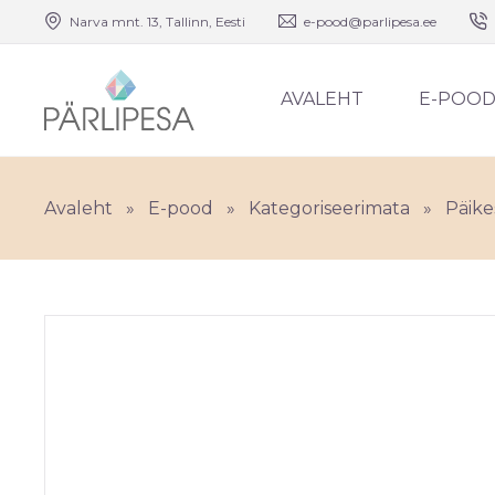
Narva mnt. 13, Tallinn, Eesti
e-pood@parlipesa.ee
AVALEHT
E-POO
Avaleht
»
E-pood
»
Kategoriseerimata
»
Päikes