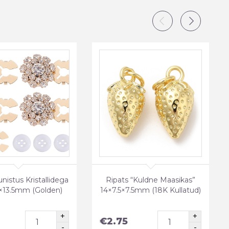
nistus Kristallidega
Ripats “Kuldne Maasikas”
21×13.5mm (Golden)
14×7.5×7.5mm (18K Kullatud)
€
2.75