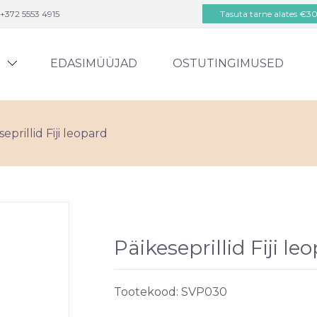
+372 5553 4915
Tasuta tarne alates €3
D
EDASIMÜÜJAD
OSTUTINGIMUSED
eprillid Fiji leopard
Päikeseprillid Fiji le
Tootekood:
SVP030