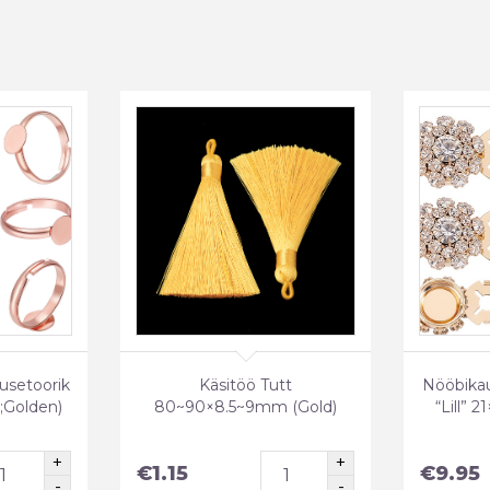
usetoorik
Käsitöö Tutt
Nööbikau
;Golden)
80~90×8.5~9mm (Gold)
“Lill” 
€
1.15
€
9.95