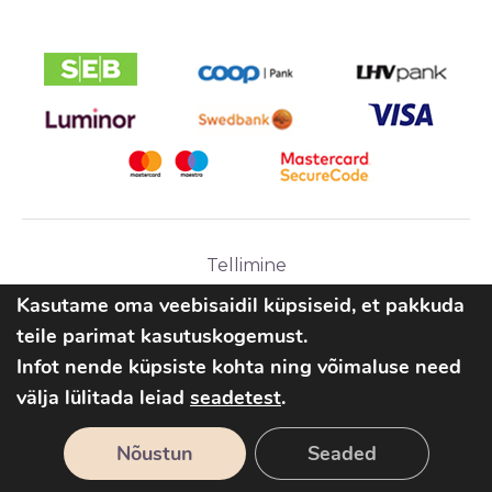
Tellimine
Ostutingimused
Kasutame oma veebisaidil küpsiseid, et pakkuda
teile parimat kasutuskogemust.
Infot nende küpsiste kohta ning võimaluse need
välja lülitada leiad
seadetest
.
2026 © Parlipesa OÜ
Nõustun
Seaded