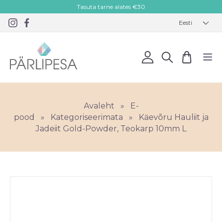
Tasuta tarne alates €30
Eesti
Avaleht
»
E-
pood
»
Kategoriseerimata
»
Käevõru Hauliit ja
Jadeiit Gold-Powder, Teokarp 10mm L