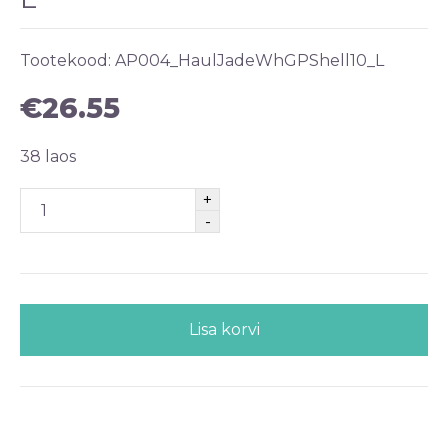
Tootekood:
AP004_HaulJadeWhGPShell10_L
€
26.55
38 laos
Lisa korvi