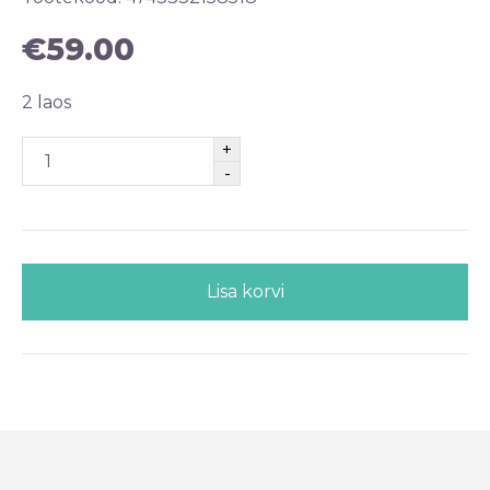
€
59.00
2 laos
Lisa korvi