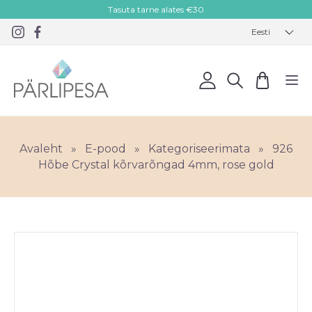
Tasuta tarne alates €30
Eesti
Avaleht
»
E-pood
»
Kategoriseerimata
»
926
Hõbe Crystal kõrvarõngad 4mm, rose gold