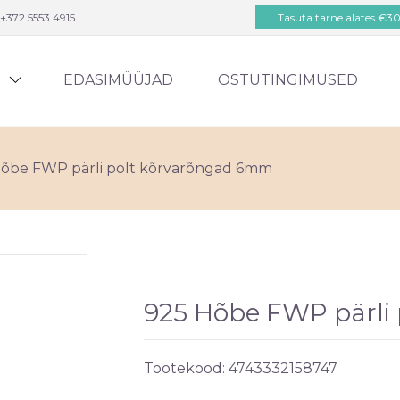
+372 5553 4915
Tasuta tarne alates €3
D
EDASIMÜÜJAD
OSTUTINGIMUSED
õbe FWP pärli polt kõrvarõngad 6mm
925 Hõbe FWP pärli
Tootekood:
4743332158747