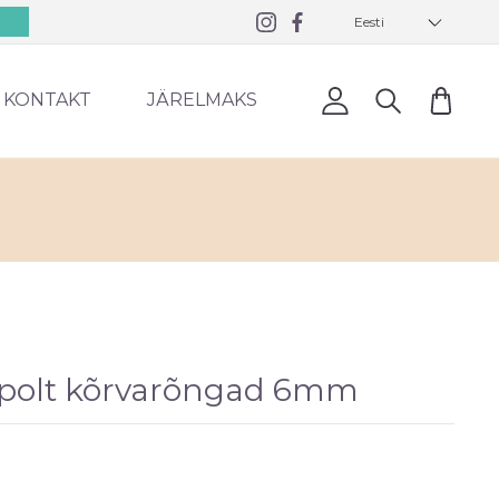
Eesti
0
KONTAKT
JÄRELMAKS
 polt kõrvarõngad 6mm