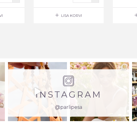
VI
LISA KORVI
INSTAGRAM
@parlipesa