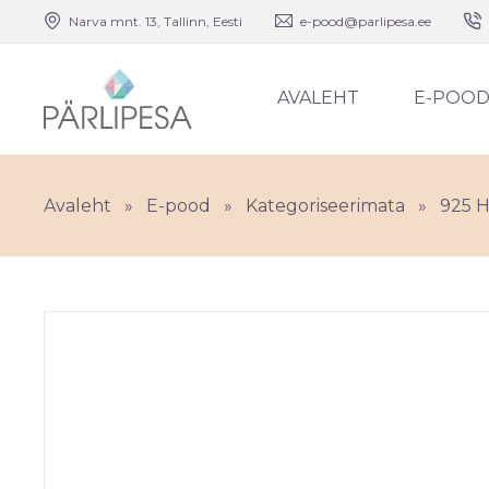
Narva mnt. 13, Tallinn, Eesti
e-pood@parlipesa.ee
AVALEHT
E-POO
Avaleht
»
E-pood
»
Kategoriseerimata
»
925 H