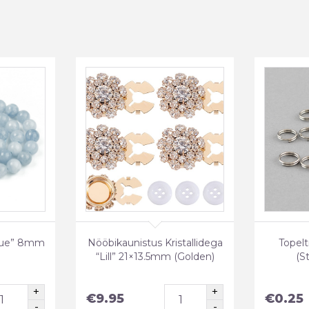
Blue” 8mm
Nööbikaunistus Kristallidega
Topel
“Lill” 21×13.5mm (Golden)
(St
€
9.95
€
0.25