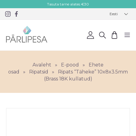
Tasuta tarne alates €30
Eesti
Avaleht
»
E-pood
»
Ehete
osad
»
Ripatsid
»
Ripats “Täheke” 10x8x3.5mm
(Brass 18K kullatud)