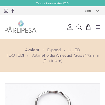
Tasuta tarne alates €30
Eesti
Avaleht
»
E-pood
»
UUED
TOOTED!
»
Võtmehoidja Ametüst “Süda” 72mm
(Platinum)