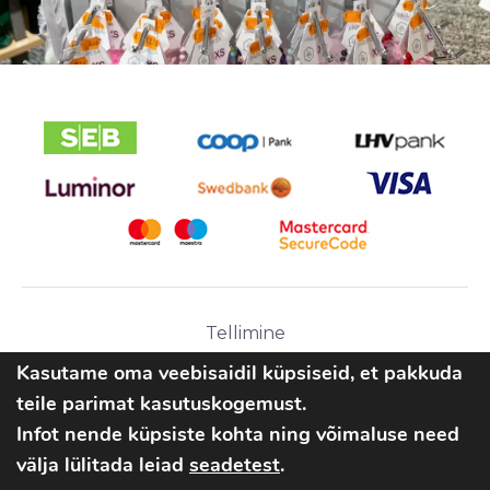
Tellimine
Ostutingimused
Kasutame oma veebisaidil küpsiseid, et pakkuda
teile parimat kasutuskogemust.
Infot nende küpsiste kohta ning võimaluse need
välja lülitada leiad
seadetest
.