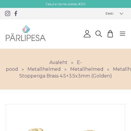
Tasuta tarne alates €30
Eesti
Avaleht
»
E-
pood
»
Metallhelmed
»
Metallhelmed
»
Metall
Stopperiga Brass 4.5×3.5x3mm (Golden)