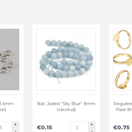
×1.4mm
Nat. Jadeiit “Sky Blue” 8mm
Reguleer
eel)
(värvitud)
Plaat 8
€
0.15
€
0.75