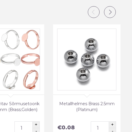
itav Sõrmusetoorik
Metallhelmes Brass 2.5mm
mm (Brass;Golden)
(Platinum)
€
0.08