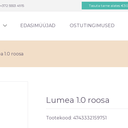
+372 5553 4915
Tasuta tarne alates €3
D
EDASIMÜÜJAD
OSTUTINGIMUSED
 1.0 roosa
Lumea 1.0 roosa
Tootekood:
4743332159751