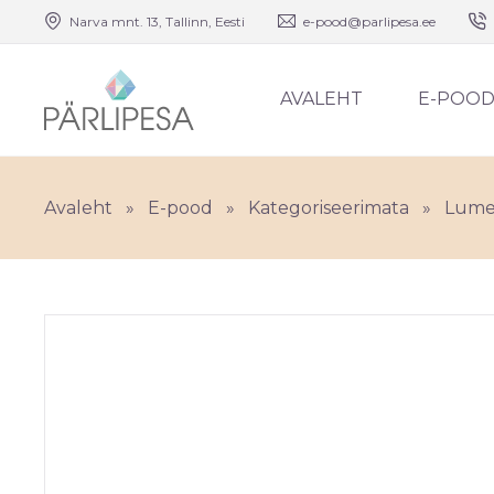
Narva mnt. 13, Tallinn, Eesti
e-pood@parlipesa.ee
AVALEHT
E-POO
Avaleht
»
E-pood
»
Kategoriseerimata
»
Lumea