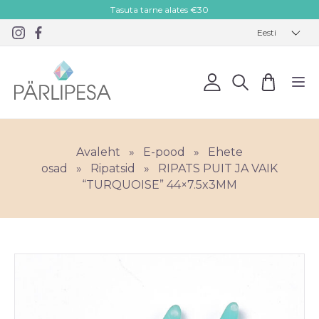
Tasuta tarne alates €30
Eesti
Avaleht
»
E-pood
»
Ehete
osad
»
Ripatsid
»
RIPATS PUIT JA VAIK
“TURQUOISE” 44×7.5x3MM