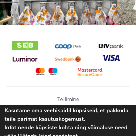
Tellimine
Ostutingimused
Kasutame oma veebisaidil küpsiseid, et pakkuda
teile parimat kasutuskogemust.
Infot nende küpsiste kohta ning võimaluse need